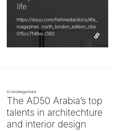
life
https://issuu.com/fishmedia/docs/life_
magazines_north_london_edition_cba
015cc7f48ec/382
In
Uncategorized
The AD50 Arabia’s top
talents in architechture
and interior design