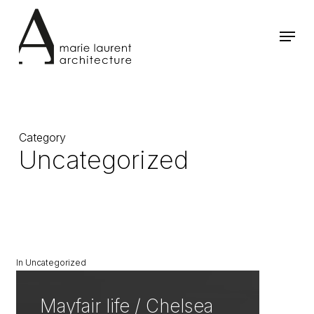
Skip
to
Menu
main
content
Category
Uncategorized
In
Uncategorized
Mayfair life / Chelsea